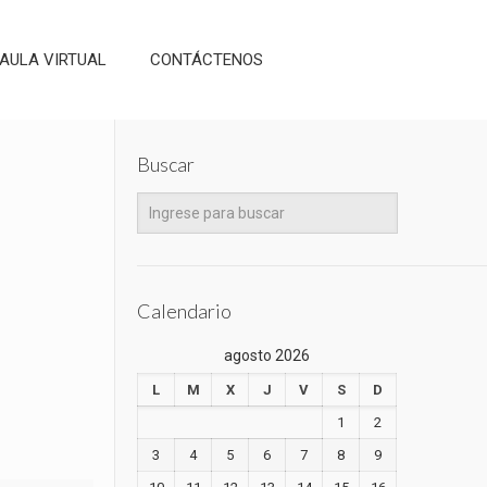
AULA VIRTUAL
CONTÁCTENOS
Buscar
Calendario
agosto 2026
L
M
X
J
V
S
D
1
2
3
4
5
6
7
8
9