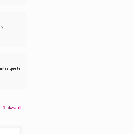
 y
entas que te
Show all