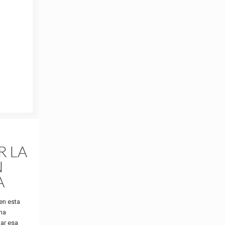
R LA
N
A
en esta
na
ar esa