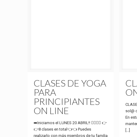
CLASES DE YOGA
CL
PARA
ON
PRINCIPIANTES
CLASES
ON LINE
sol@ o
En est
➡️Iniciamos el LUNES 20 ABRIL!! 🧘‍♀️🧘‍♂️ 👉
mante
👉8 clases en total👈👈 Puedes
[…]
realizarlo con más miembros de tu familia