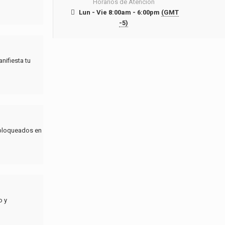
Horarios de Atención
Lun - Vie 8:00am - 6:00pm
(GMT
-5)
nifiesta tu
 bloqueados en
o y