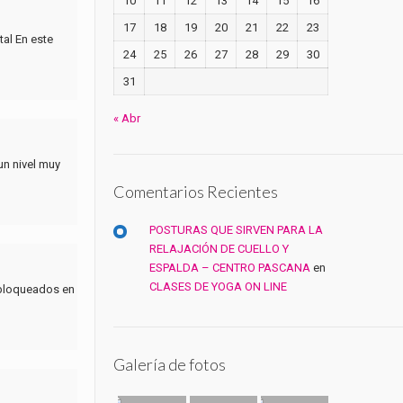
10
11
12
13
14
15
16
17
18
19
20
21
22
23
al En este
24
25
26
27
28
29
30
31
« Abr
un nivel muy
Comentarios Recientes
POSTURAS QUE SIRVEN PARA LA
RELAJACIÓN DE CUELLO Y
ESPALDA – CENTRO PASCANA
en
CLASES DE YOGA ON LINE
 bloqueados en
Galería de fotos